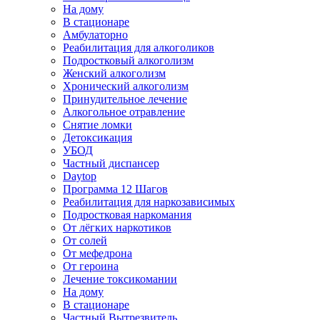
На дому
В стационаре
Амбулаторно
Реабилитация для алкоголиков
Подростковый алкоголизм
Женский алкоголизм
Хронический алкоголизм
Принудительное лечение
Алкогольное отравление
Снятие ломки
Детоксикация
УБОД
Частный диспансер
Daytop
Программа 12 Шагов
Реабилитация для наркозависимых
Подростковая наркомания
От лёгких наркотиков
От солей
От мефедрона
От героина
Лечение токсикомании
На дому
В стационаре
Частный Вытрезвитель