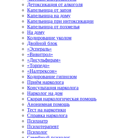
Детоксикация от алкоголя
Капельница от запоя
Капельница на дому
Капельница при интоксикации
Капельница от похмелья
На дому
Кодирование уколом
Двойной блок
«Эспераль»
«Вивитрол»
«Дисульфирам»
«Торпедо»
«Налтрексон»
Кодирование гипнозом
Приём нарколога
Консультация нарколога
Нарколог на дом
Скорая наркологическая помощь
Анонимная помощь
Тест на наркотики
Справка нарколога
Психиатр
Психотерапевт
Психолог
Семейный психолог