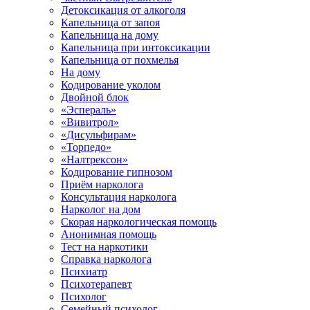
Детоксикация от алкоголя
Капельница от запоя
Капельница на дому
Капельница при интоксикации
Капельница от похмелья
На дому
Кодирование уколом
Двойной блок
«Эспераль»
«Вивитрол»
«Дисульфирам»
«Торпедо»
«Налтрексон»
Кодирование гипнозом
Приём нарколога
Консультация нарколога
Нарколог на дом
Скорая наркологическая помощь
Анонимная помощь
Тест на наркотики
Справка нарколога
Психиатр
Психотерапевт
Психолог
Семейный психолог