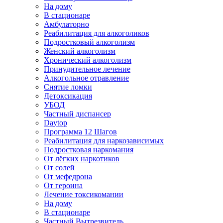
На дому
В стационаре
Амбулаторно
Реабилитация для алкоголиков
Подростковый алкоголизм
Женский алкоголизм
Хронический алкоголизм
Принудительное лечение
Алкогольное отравление
Снятие ломки
Детоксикация
УБОД
Частный диспансер
Daytop
Программа 12 Шагов
Реабилитация для наркозависимых
Подростковая наркомания
От лёгких наркотиков
От солей
От мефедрона
От героина
Лечение токсикомании
На дому
В стационаре
Частный Вытрезвитель