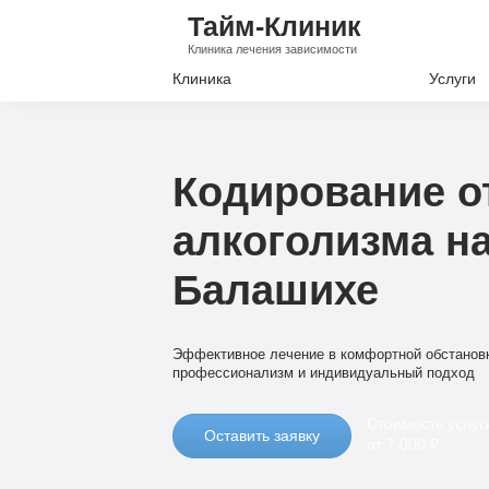
Тайм-Клиник
Клиника лечения зависимости
Клиника
Услуги
Лечение А
Лечение Н
Кодирование о
Вывод из з
алкоголизма на
Кодировани
Балашихе
Наркологи
Психиатри
Эффективное лечение в комфортной обстанов
профессионализм и индивидуальный подход
Стоимость услуг
Оставить заявку
от 7 000 ₽