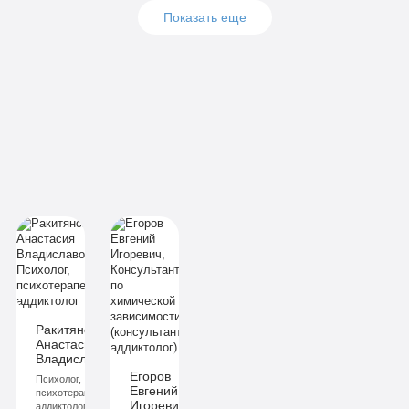
Показать еще
Подробнее
Подробнее
Подробнее
Заказать
Заказать
Заказать
Подробнее
Подробнее
Подробнее
Заказать
Заказать
Заказать
Ракитянская
Анастасия
ич
Владиславовна
Егоров
Психолог,
Евгений
й
психотерапевт,
Игоревич
аддиктолог