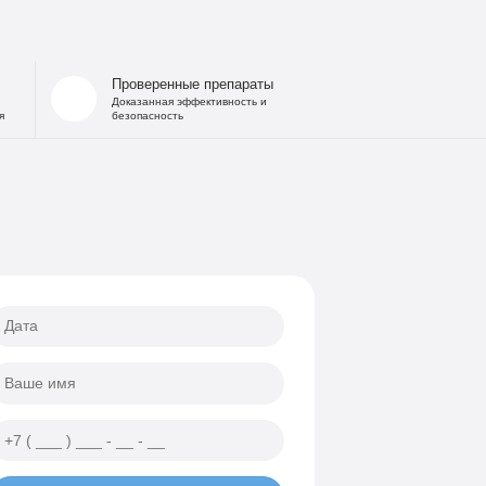
 запоя
на дому
льница при интоксикации
Проверенные препараты
 от похмелья
Доказанная эффективность и
я
безопасность
е гипнозом
ощь
а
еских атак
ии