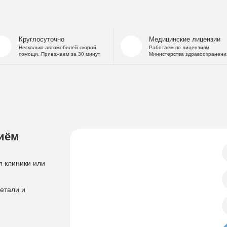
На дому
Капельница от
В стационаре
Капельница 
Частный Вытрезвитель
Капе
Круглосуточно
Медицинские лицензии
Детоксикация от алкоголя
Капельница
Несколько автомобилей скорой
Работаем по лицензиям
помощи. Приезжаем за 30 минут
Министерства здравоохранени
На дому
«Дисульфирам»
Кодирование уколом
«Торпедо»
Двойной блок
«Налтрексон»
«Эспераль»
Кодировани
«Вивитрол»
Приём нарколога
иём
Анонимная пом
Консультация нарколога
Тест на наркотики
Нарколог на дом
 клиники или
Справка нарколог
Скорая наркологическая помощь
Психиатр
етали и
Лечение психоза
Психотерапевт
Лечение панич
Психолог
Лечение игроман