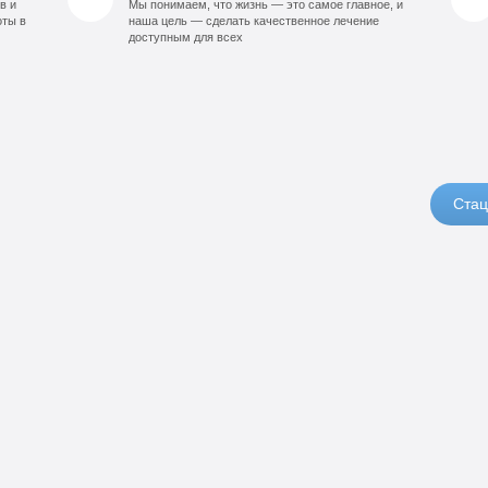
в и
Мы понимаем, что жизнь — это самое главное, и
оты в
наша цель — сделать качественное лечение
доступным для всех
Стац