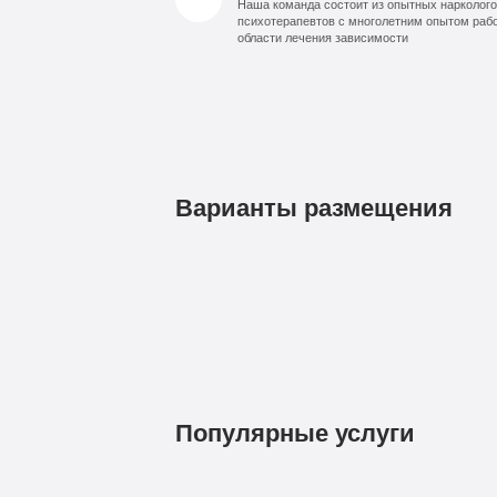
Наша команда состоит из опытных нарколого
психотерапевтов с многолетним опытом раб
области лечения зависимости
Варианты размещения
1
Бюджетно
490
руб
4-х местная комната
Популярные услуги
Диагностика
Групповая
7
терапия