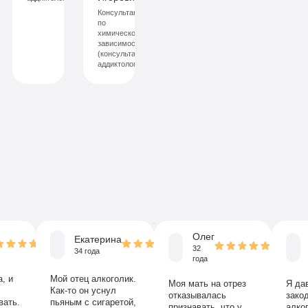
Консультант
по
химической
зависимости
(консультант-
аддиктолог)
Олег
Екатерина
32
34 года
года
, и
Мой отец алкоголик.
Моя мать на отрез
Я да
Как-то он уснул
отказывалась
зако
вать.
пьяным с сигаретой,
признавать, что у
алког