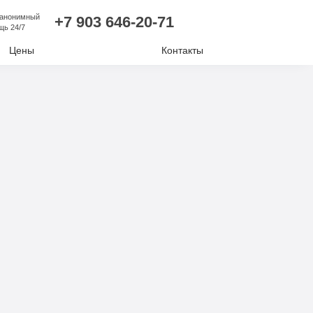
 анонимный
+7 903 646-20-71
щь 24/7
Цены
Контакты
лизм
ий алкоголизм
нудительное лечение
е отравление
ковая наркомания
отиков
комании