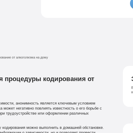
Семейный психолог
Психиатрическая клиника
Лечение соза
Лечение депрессии
ование от алкоголизма на дому
я процедуры кодирования от
В
симости, анонимность является ключевым условием
 может негативно повлиять известность о его борьбе с
 при трудоустройстве или оформлении различных
 кодирования можно выполнить в домашней обстановке.
информации о зависимости, но и позволяет провести