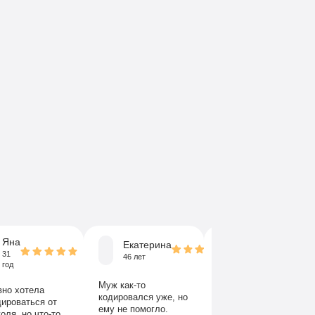
Яна
Екатерина
Николай
31
46 лет
45 лет
год
Муж как-то
Моя сестра сама
вно хотела
кодировался уже, но
попросила меня
дироваться от
ему не помогло.
узнать о
оля, но что-то