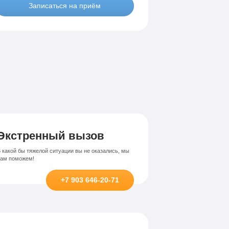
Записаться на приём
Лечение-интернет зависимости
висимости
Экстренный вызов
 какой бы тяжелой ситуации вы не оказались, мы
вам поможем!
+7 903 646-20-71